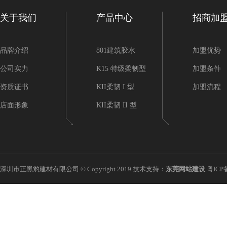
关于我们
产品中心
招商加
品牌介绍
801建筑胶水
加盟优势
公司实力
K15 特级柔韧型
加盟条件
资质证书
KII柔韧 I 型
加盟流程
店面形象
KII柔韧 II 型
深圳市正黑豹建材有限公司 © Copyright 2019 技术支持：
东莞网站建设
粤ICP